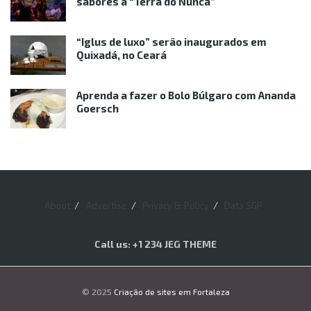
sabores à “Terra do Nunca”
“Iglus de luxo” serão inaugurados em
Quixadá, no Ceará
Aprenda a fazer o Bolo Búlgaro com Ananda
Goersch
About
Advertise
Privacy & Policy
Data SGP
Call us: +1 234 JEG THEME
© 2025
Criação de sites em Fortaleza