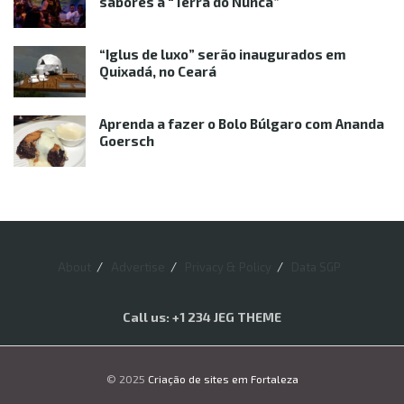
sabores à “Terra do Nunca”
“Iglus de luxo” serão inaugurados em
Quixadá, no Ceará
Aprenda a fazer o Bolo Búlgaro com Ananda
Goersch
About
Advertise
Privacy & Policy
Data SGP
Call us: +1 234 JEG THEME
© 2025
Criação de sites em Fortaleza