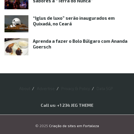
sabores à “Terra do Nunca”
“Iglus de luxo” serão inaugurados em
Quixadá, no Ceará
Aprenda a fazer o Bolo Búlgaro com Ananda
Goersch
About
Advertise
Privacy & Policy
Data SGP
Call us: +1 234 JEG THEME
© 2025
Criação de sites em Fortaleza