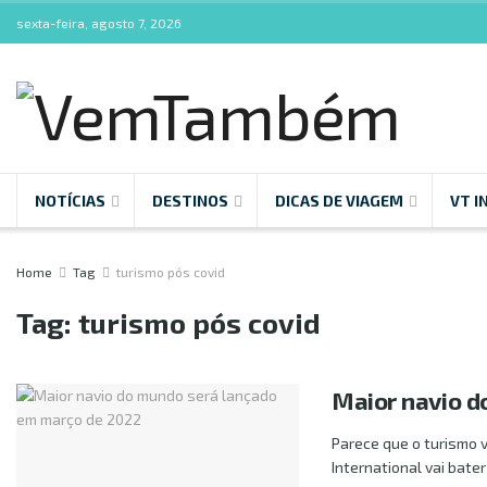
sexta-feira, agosto 7, 2026
NOTÍCIAS
DESTINOS
DICAS DE VIAGEM
VT I
Home
Tag
turismo pós covid
Tag:
turismo pós covid
Maior navio d
Parece que o turismo 
International vai bater 