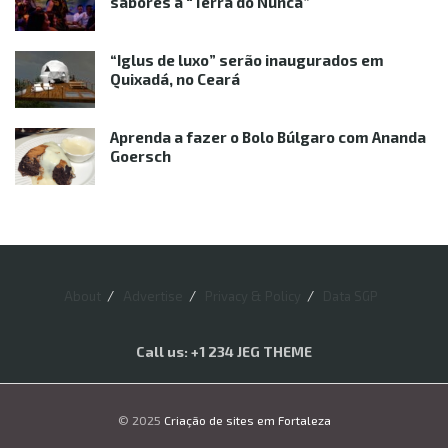
sabores à “Terra do Nunca”
“Iglus de luxo” serão inaugurados em
Quixadá, no Ceará
Aprenda a fazer o Bolo Búlgaro com Ananda
Goersch
About
Advertise
Privacy & Policy
Data SGP
Call us: +1 234 JEG THEME
© 2025
Criação de sites em Fortaleza