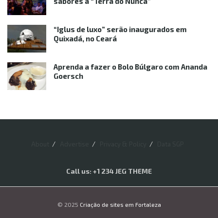
sabores à “Terra do Nunca”
“Iglus de luxo” serão inaugurados em
Quixadá, no Ceará
Aprenda a fazer o Bolo Búlgaro com Ananda
Goersch
About
Advertise
Privacy & Policy
Data SGP
Call us: +1 234 JEG THEME
© 2025
Criação de sites em Fortaleza