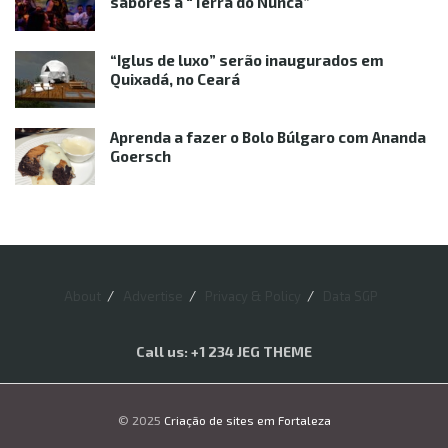
sabores à “Terra do Nunca”
“Iglus de luxo” serão inaugurados em
Quixadá, no Ceará
Aprenda a fazer o Bolo Búlgaro com Ananda
Goersch
About
Advertise
Privacy & Policy
Data SGP
Call us: +1 234 JEG THEME
© 2025
Criação de sites em Fortaleza