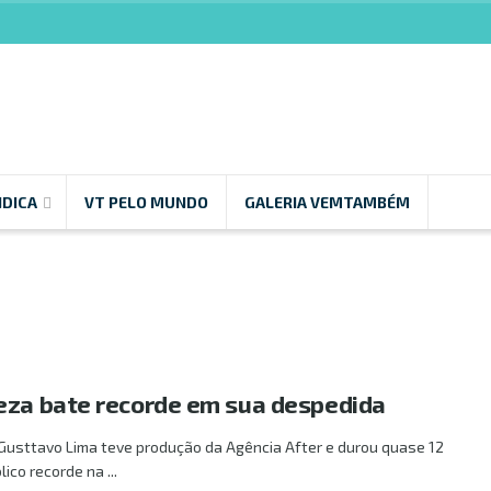
NDICA
VT PELO MUNDO
GALERIA VEMTAMBÉM
eza bate recorde em sua despedida
 Gusttavo Lima teve produção da Agência After e durou quase 12
ico recorde na ...