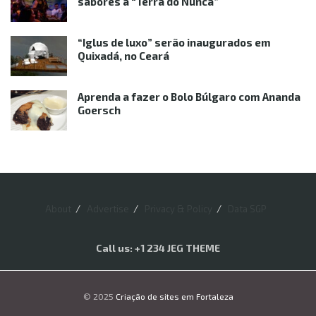
sabores à “Terra do Nunca”
“Iglus de luxo” serão inaugurados em
Quixadá, no Ceará
Aprenda a fazer o Bolo Búlgaro com Ananda
Goersch
About
Advertise
Privacy & Policy
Data SGP
Call us: +1 234 JEG THEME
© 2025
Criação de sites em Fortaleza