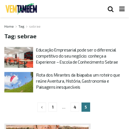
Home
Tag
sebrae
Tag:
sebrae
Educação Empresarial pode ser o diferencial
competitivo do seu negócio: conheça a
Experience – Escola de Conhecimento Sebrae
Rota dos Mirantes da Ibiapaba: um roteiro que
reúne Aventura, História, Gastronomia e
Paisagens inesquecíveis
1
…
4
5