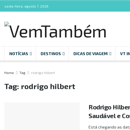
sexta-feira, agosto 7, 2026
NOTÍCIAS
DESTINOS
DICAS DE VIAGEM
VT I
Home
Tag
rodrigo hilbert
Tag:
rodrigo hilbert
Rodrigo Hilbe
Saudável e C
Está chegando as data