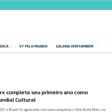
NDICA
VT PELO MUNDO
GALERIA VEMTAMBÉM
arx completa seu primeiro ano como
ndial Cultural
021, o Brasil foi agraciado com uma conquista: o Sítio Burle Marx, no