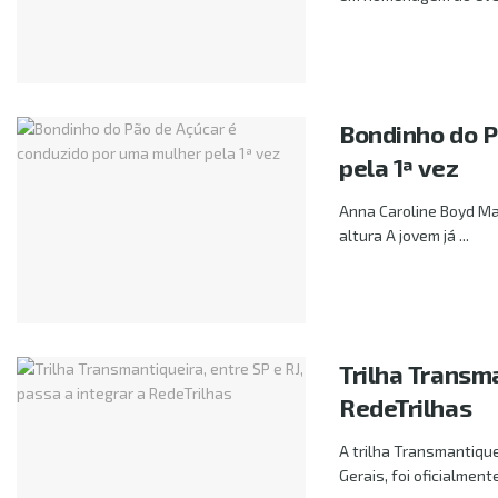
Bondinho do P
pela 1ª vez
Anna Caroline Boyd Ma
altura A jovem já ...
Trilha Transma
RedeTrilhas
A trilha Transmantique
Gerais, foi oficialmente