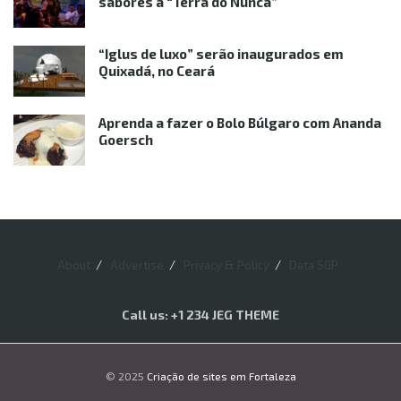
sabores à “Terra do Nunca”
“Iglus de luxo” serão inaugurados em
Quixadá, no Ceará
Aprenda a fazer o Bolo Búlgaro com Ananda
Goersch
About
Advertise
Privacy & Policy
Data SGP
Call us: +1 234 JEG THEME
© 2025
Criação de sites em Fortaleza