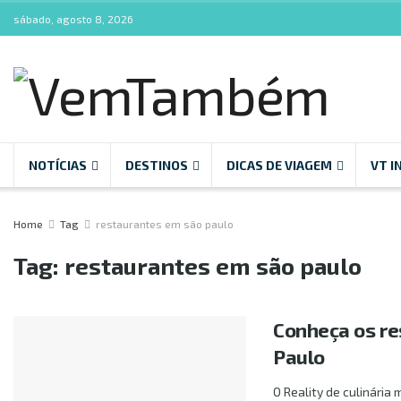
sábado, agosto 8, 2026
NOTÍCIAS
DESTINOS
DICAS DE VIAGEM
VT I
Home
Tag
restaurantes em são paulo
Tag:
restaurantes em são paulo
Conheça os re
Paulo
O Reality de culinária