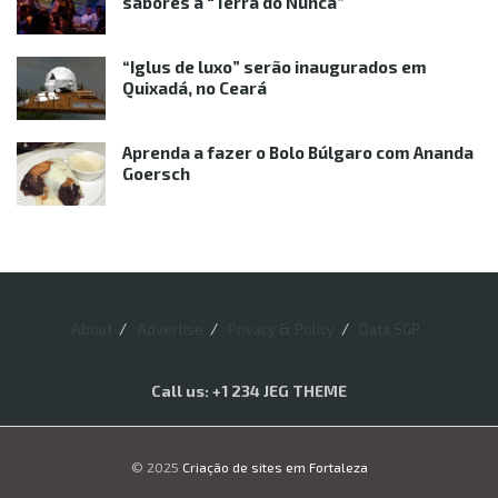
sabores à “Terra do Nunca”
“Iglus de luxo” serão inaugurados em
Quixadá, no Ceará
Aprenda a fazer o Bolo Búlgaro com Ananda
Goersch
About
Advertise
Privacy & Policy
Data SGP
Call us: +1 234 JEG THEME
© 2025
Criação de sites em Fortaleza