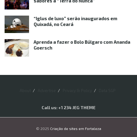
sabores à “Terra do Nunca”
“Iglus de luxo” serão inaugurados em
Quixadá, no Ceará
Aprenda a fazer o Bolo Búlgaro com Ananda
Goersch
About
Advertise
Privacy & Policy
Data SGP
Call us: +1 234 JEG THEME
© 2025
Criação de sites em Fortaleza