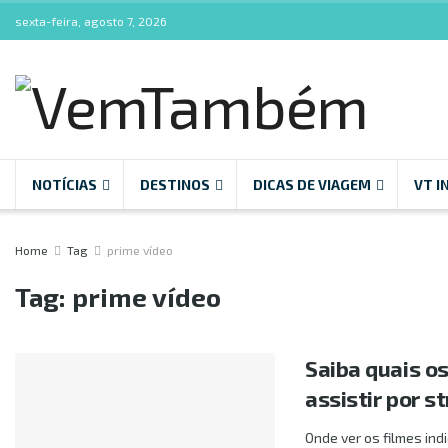
sexta-feira, agosto 7, 2026
NOTÍCIAS
DESTINOS
DICAS DE VIAGEM
VT I
Home
Tag
prime vídeo
Tag:
prime vídeo
Saiba quais o
assistir por s
Onde ver os filmes ind