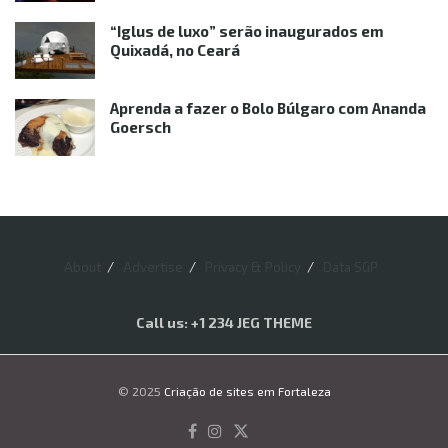
“Iglus de luxo” serão inaugurados em
Quixadá, no Ceará
Aprenda a fazer o Bolo Búlgaro com Ananda
Goersch
About
Advertise
Privacy & Policy
Data SGP
Call us: +1 234 JEG THEME
© 2025
Criação de sites em Fortaleza