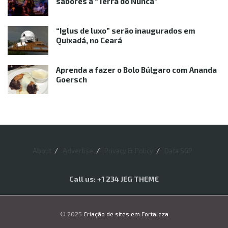
sabores à “Terra do Nunca”
“Iglus de luxo” serão inaugurados em
Quixadá, no Ceará
Aprenda a fazer o Bolo Búlgaro com Ananda
Goersch
About
Advertise
Privacy & Policy
Data SGP
Call us: +1 234 JEG THEME
© 2025
Criação de sites em Fortaleza