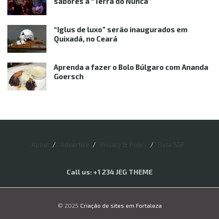
sabores à “Terra do Nunca”
“Iglus de luxo” serão inaugurados em
Quixadá, no Ceará
Aprenda a fazer o Bolo Búlgaro com Ananda
Goersch
About
Advertise
Privacy & Policy
Data SGP
Call us: +1 234 JEG THEME
© 2025
Criação de sites em Fortaleza