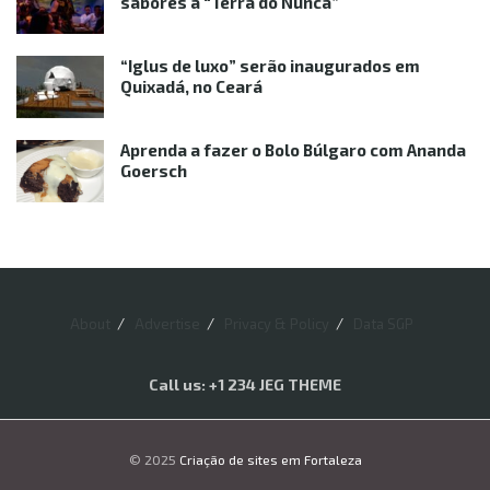
sabores à “Terra do Nunca”
“Iglus de luxo” serão inaugurados em
Quixadá, no Ceará
Aprenda a fazer o Bolo Búlgaro com Ananda
Goersch
About
Advertise
Privacy & Policy
Data SGP
Call us: +1 234 JEG THEME
© 2025
Criação de sites em Fortaleza