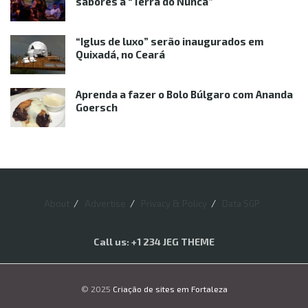
sabores à “Terra do Nunca”
“Iglus de luxo” serão inaugurados em
Quixadá, no Ceará
Aprenda a fazer o Bolo Búlgaro com Ananda
Goersch
About
Advertise
Privacy & Policy
Data SGP
Call us: +1 234 JEG THEME
© 2025
Criação de sites em Fortaleza