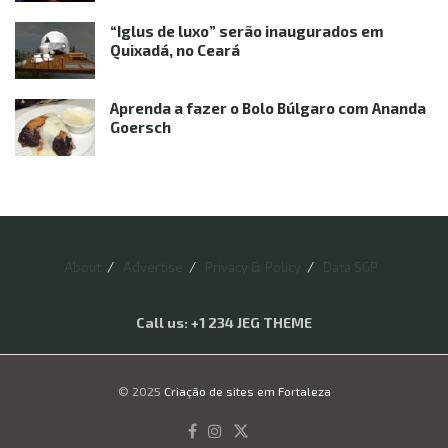
“Iglus de luxo” serão inaugurados em
Quixadá, no Ceará
Aprenda a fazer o Bolo Búlgaro com Ananda
Goersch
About
Advertise
Privacy & Policy
Data SGP
Call us: +1 234 JEG THEME
© 2025
Criação de sites em Fortaleza