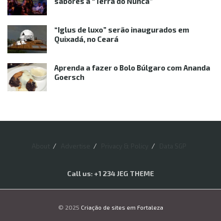
sabores à “Terra do Nunca”
“Iglus de luxo” serão inaugurados em
Quixadá, no Ceará
Aprenda a fazer o Bolo Búlgaro com Ananda
Goersch
About
Advertise
Privacy & Policy
Data SGP
Call us: +1 234 JEG THEME
© 2025
Criação de sites em Fortaleza