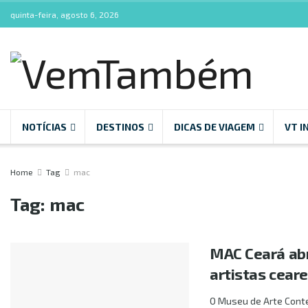
quinta-feira, agosto 6, 2026
NOTÍCIAS
DESTINOS
DICAS DE VIAGEM
VT I
Home
Tag
mac
Tag:
mac
MAC Ceará abr
artistas cear
O Museu de Arte Cont