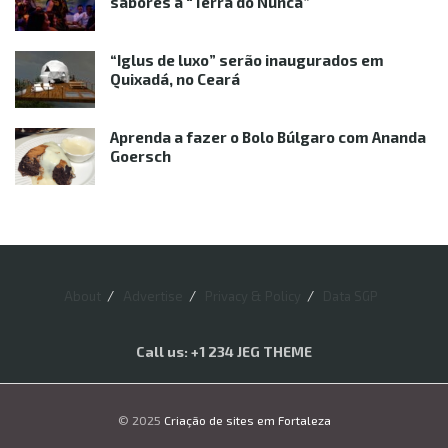
sabores à “Terra do Nunca”
“Iglus de luxo” serão inaugurados em
Quixadá, no Ceará
Aprenda a fazer o Bolo Búlgaro com Ananda
Goersch
About
Advertise
Privacy & Policy
Data SGP
Call us: +1 234 JEG THEME
© 2025
Criação de sites em Fortaleza