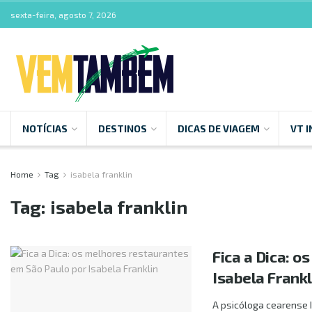
sexta-feira, agosto 7, 2026
NOTÍCIAS
DESTINOS
DICAS DE VIAGEM
VT I
Home
Tag
isabela franklin
Tag:
isabela franklin
Fica a Dica: 
Isabela Frankl
A psicóloga cearense I