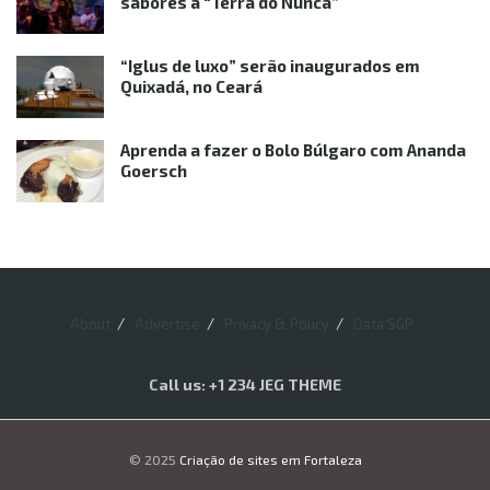
sabores à “Terra do Nunca”
“Iglus de luxo” serão inaugurados em
Quixadá, no Ceará
Aprenda a fazer o Bolo Búlgaro com Ananda
Goersch
About
Advertise
Privacy & Policy
Data SGP
Call us: +1 234 JEG THEME
© 2025
Criação de sites em Fortaleza