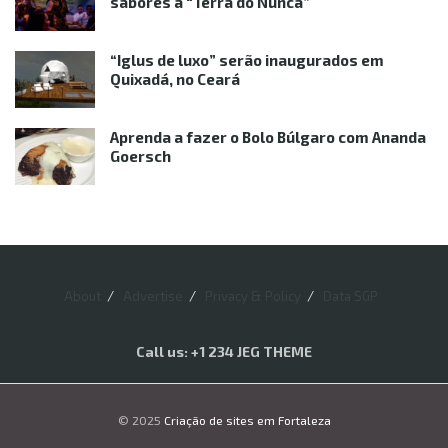
sabores à “Terra do Nunca”
“Iglus de luxo” serão inaugurados em
Quixadá, no Ceará
Aprenda a fazer o Bolo Búlgaro com Ananda
Goersch
About
Advertise
Privacy & Policy
Data SGP
Call us: +1 234 JEG THEME
© 2025
Criação de sites em Fortaleza