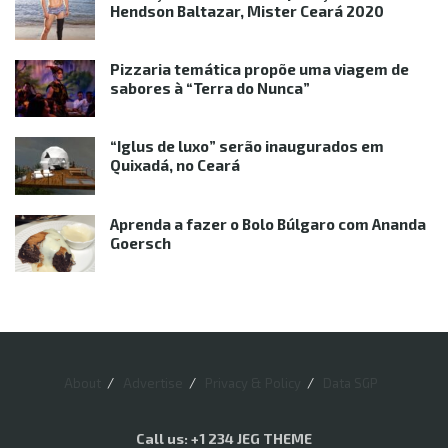
Hendson Baltazar, Mister Ceará 2020
Pizzaria temática propõe uma viagem de
sabores à “Terra do Nunca”
“Iglus de luxo” serão inaugurados em
Quixadá, no Ceará
Aprenda a fazer o Bolo Búlgaro com Ananda
Goersch
About
Advertise
Privacy & Policy
Data SGP
Call us: +1 234 JEG THEME