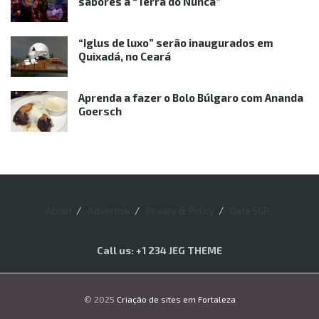
sabores à “Terra do Nunca”
“Iglus de luxo” serão inaugurados em
Quixadá, no Ceará
Aprenda a fazer o Bolo Búlgaro com Ananda
Goersch
About
Advertise
Privacy & Policy
Data SGP
Call us: +1 234 JEG THEME
© 2025
Criação de sites em Fortaleza