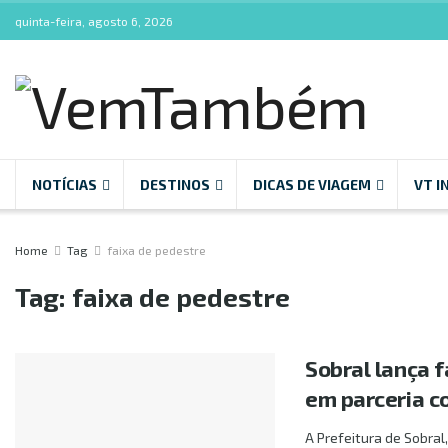
quinta-feira, agosto 6, 2026
NOTÍCIAS
DESTINOS
DICAS DE VIAGEM
VT I
Home
Tag
faixa de pedestre
Tag:
faixa de pedestre
Sobral lança f
em parceria c
A Prefeitura de Sobral