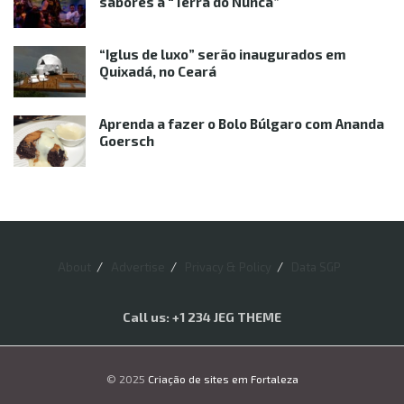
sabores à “Terra do Nunca”
“Iglus de luxo” serão inaugurados em
Quixadá, no Ceará
Aprenda a fazer o Bolo Búlgaro com Ananda
Goersch
About
Advertise
Privacy & Policy
Data SGP
Call us: +1 234 JEG THEME
© 2025
Criação de sites em Fortaleza