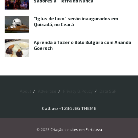
sabores à “Terra do Nunca”
“Iglus de luxo” serão inaugurados em
Quixadá, no Ceará
Aprenda a fazer o Bolo Búlgaro com Ananda
Goersch
About
Advertise
Privacy & Policy
Data SGP
Call us: +1 234 JEG THEME
© 2025
Criação de sites em Fortaleza