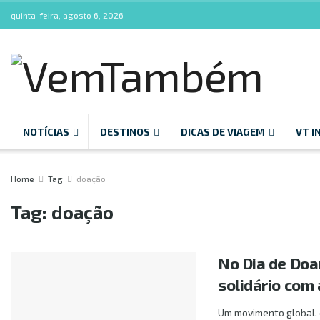
quinta-feira, agosto 6, 2026
NOTÍCIAS
DESTINOS
DICAS DE VIAGEM
VT I
Home
Tag
doação
Tag:
doação
No Dia de Doa
solidário co
Um movimento global, 