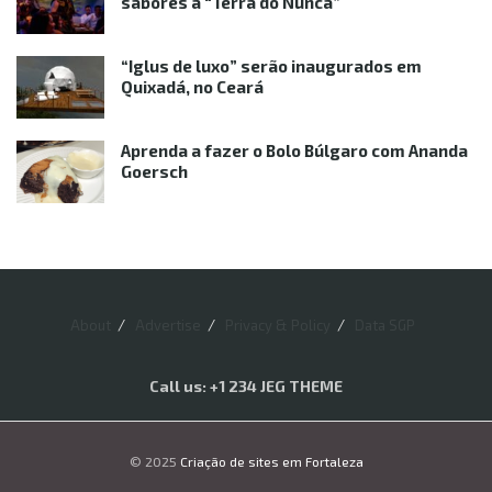
sabores à “Terra do Nunca”
“Iglus de luxo” serão inaugurados em
Quixadá, no Ceará
Aprenda a fazer o Bolo Búlgaro com Ananda
Goersch
About
Advertise
Privacy & Policy
Data SGP
Call us: +1 234 JEG THEME
© 2025
Criação de sites em Fortaleza