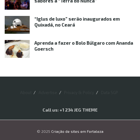
sabores à “Terra do Nunca”
“Iglus de luxo” serão inaugurados em
Quixadá, no Ceará
Aprenda a fazer o Bolo Búlgaro com Ananda
Goersch
About
Advertise
Privacy & Policy
Data SGP
Call us: +1 234 JEG THEME
© 2025
Criação de sites em Fortaleza