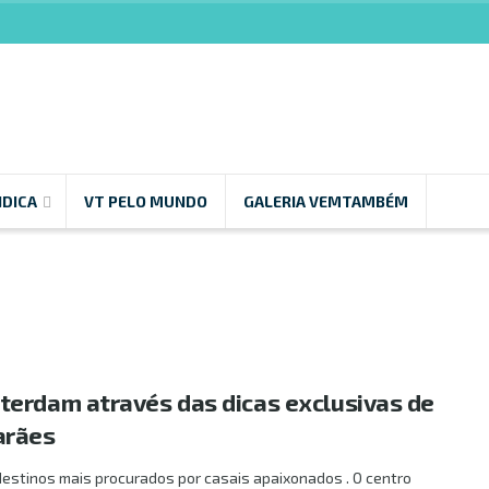
NDICA
VT PELO MUNDO
GALERIA VEMTAMBÉM
erdam através das dicas exclusivas de
arães
stinos mais procurados por casais apaixonados . O centro