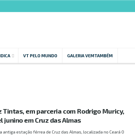
NDICA
VT PELO MUNDO
GALERIA VEMTAMBÉM
z Tintas, em parceria com Rodrigo Muricy,
l junino em Cruz das Almas
na antiga estação férrea de Cruz das Almas, localizada no Ceará O