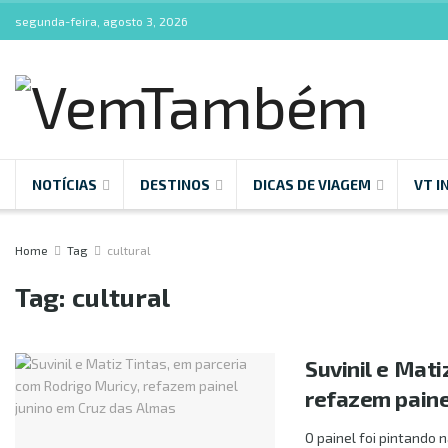
segunda-feira, agosto 3, 2026
NOTÍCIAS
DESTINOS
DICAS DE VIAGEM
VT I
Home
Tag
cultural
Tag:
cultural
Suvinil e Mati
refazem paine
O painel foi pintando 