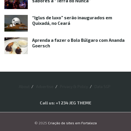
sabores à “Terra do Nunca”
“Iglus de luxo” serão inaugurados em
Quixadá, no Ceará
Aprenda a fazer o Bolo Búlgaro com Ananda
Goersch
About
Advertise
Privacy & Policy
Data SGP
Call us: +1 234 JEG THEME
© 2025
Criação de sites em Fortaleza