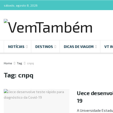
sábado, agosto 8, 2026
NOTÍCIAS
DESTINOS
DICAS DE VIAGEM
VT I
Home
Tag
cnpq
Tag:
cnpq
Uece desenvol
19
A Universidade Estadua