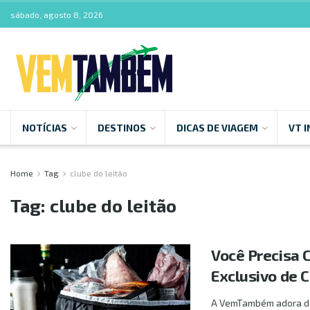
sábado, agosto 8, 2026
NOTÍCIAS
DESTINOS
DICAS DE VIAGEM
VT I
Home
Tag
clube do leitão
Tag:
clube do leitão
Você Precisa 
Exclusivo de 
A VemTambém adora des