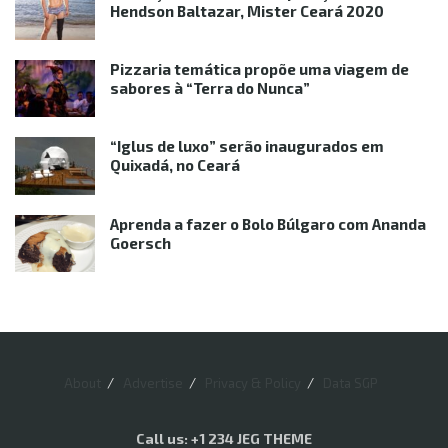
Hendson Baltazar, Mister Ceará 2020
Pizzaria temática propõe uma viagem de
sabores à “Terra do Nunca”
“Iglus de luxo” serão inaugurados em
Quixadá, no Ceará
Aprenda a fazer o Bolo Búlgaro com Ananda
Goersch
About
Advertise
Privacy & Policy
Data SGP
Call us: +1 234 JEG THEME