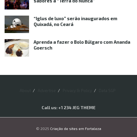
sabores à “Terra do Nunca”
“Iglus de luxo” serão inaugurados em
Quixadá, no Ceará
Aprenda a fazer o Bolo Búlgaro com Ananda
Goersch
About
Advertise
Privacy & Policy
Data SGP
Call us: +1 234 JEG THEME
© 2025
Criação de sites em Fortaleza