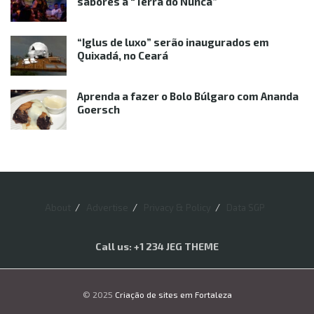
sabores à “Terra do Nunca”
“Iglus de luxo” serão inaugurados em
Quixadá, no Ceará
Aprenda a fazer o Bolo Búlgaro com Ananda
Goersch
About
Advertise
Privacy & Policy
Data SGP
Call us: +1 234 JEG THEME
© 2025
Criação de sites em Fortaleza