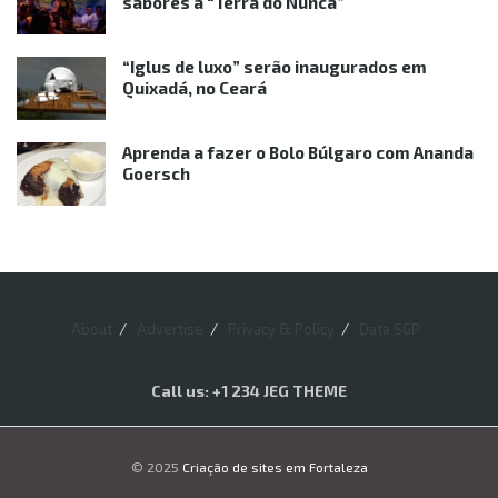
sabores à “Terra do Nunca”
“Iglus de luxo” serão inaugurados em
Quixadá, no Ceará
Aprenda a fazer o Bolo Búlgaro com Ananda
Goersch
About
Advertise
Privacy & Policy
Data SGP
Call us: +1 234 JEG THEME
© 2025
Criação de sites em Fortaleza