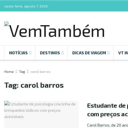
sexta-feira, agosto 7, 2026
NOTÍCIAS
DESTINOS
DICAS DE VIAGEM
VT I
Home
Tag
carol barros
Tag:
carol barros
Estudante de p
com preços ac
Carol Barros, de 20 an