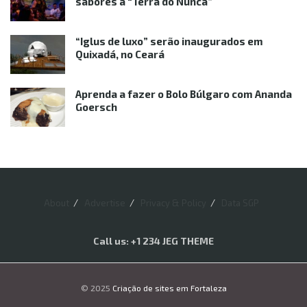
sabores à “Terra do Nunca”
“Iglus de luxo” serão inaugurados em
Quixadá, no Ceará
Aprenda a fazer o Bolo Búlgaro com Ananda
Goersch
About
Advertise
Privacy & Policy
Data SGP
Call us: +1 234 JEG THEME
© 2025
Criação de sites em Fortaleza