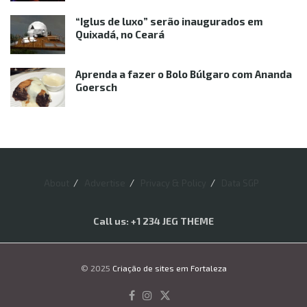
“Iglus de luxo” serão inaugurados em
Quixadá, no Ceará
Aprenda a fazer o Bolo Búlgaro com Ananda
Goersch
About
Advertise
Privacy & Policy
Data SGP
Call us: +1 234 JEG THEME
© 2025
Criação de sites em Fortaleza