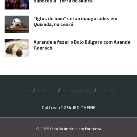
sabores à “Terra do Nunca”
“Iglus de luxo” serão inaugurados em
Quixadá, no Ceará
Aprenda a fazer o Bolo Búlgaro com Ananda
Goersch
About
Advertise
Privacy & Policy
Data SGP
Call us: +1 234 JEG THEME
© 2025
Criação de sites em Fortaleza